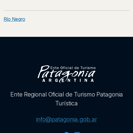
Post
navigation
Río Negro
Ente Regional Oficial de Turismo Patagonia
Turística
info@patagonia.gob.ar