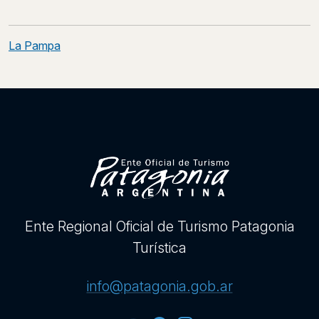
Post
navigation
La Pampa
Ente Regional Oficial de Turismo Patagonia
Turística
info@patagonia.gob.ar