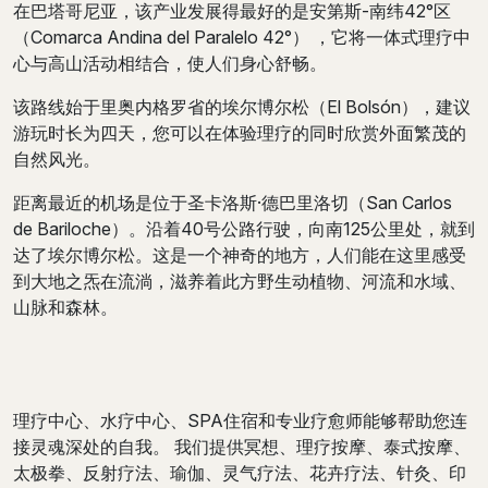
在巴塔哥尼亚，该产业发展得最好的是安第斯-南纬42°区
（Comarca Andina del Paralelo 42°） ，它将一体式理疗中
心与高山活动相结合，使人们身心舒畅。
该路线始于里奥内格罗省的埃尔博尔松（El Bolsón），建议
游玩时长为四天，您可以在体验理疗的同时欣赏外面繁茂的
自然风光。
距离最近的机场是位于圣卡洛斯·德巴里洛切（San Carlos
de Bariloche）。沿着40号公路行驶，向南125公里处，就到
达了埃尔博尔松。这是一个神奇的地方，人们能在这里感受
到大地之炁在流淌，滋养着此方野生动植物、河流和水域、
山脉和森林。
理疗中心、水疗中心、SPA住宿和专业疗愈师能够帮助您连
接灵魂深处的自我。 我们提供冥想、理疗按摩、泰式按摩、
太极拳、反射疗法、瑜伽、灵气疗法、花卉疗法、针灸、印