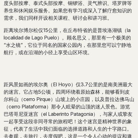
度头部按摩、泰式头部按摩、铜锣浴、灵气辨识、塔罗牌等
养生和休闲娱乐服务。如果您有学习或深入了解疗愈知识的
需求，我们同样开设相关课程、研讨会和讲习班。
距离埃尔博尔松仅15公里，在丘布特省的是普埃洛湖镇（la
localidad de Lago Puelo）。顾名思义，那里有一个极美的
“水之镜”，它位于同名的国家公园内，在那里您可以宁静地
航行，或在沿湖的小径上享受山区环境。
距风景如画的埃尔奥（El Hoyo）仅3.7公里的是南美洲最大
的迷宫。它占地5公顷，四周环绕着原始森林，能够看到皮
尔科山（cerro Pirque）山坡上的小庄园，以及普拉达佛马山
（cerro Plataforma）那令人眩晕的山顶的迷人景色。游览
巴塔哥尼亚迷宫（el Laberinto Patagonia），与家人或挚友
一起享受这段非同寻常的旅程吧！这个迷宫是精神世界的象
征，代表了生活中我们面临的选择道路和人生的十字路口。
去参观，去旅行，去度假吧，这是一个令人心动的提议和邀