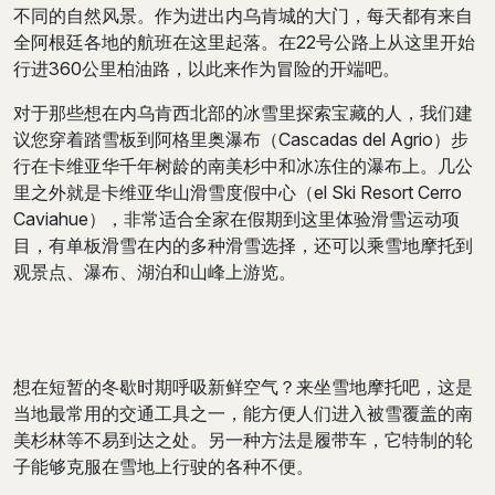
不同的自然风景。作为进出内乌肯城的大门，每天都有来自
全阿根廷各地的航班在这里起落。在22号公路上从这里开始
行进360公里柏油路，以此来作为冒险的开端吧。
对于那些想在内乌肯西北部的冰雪里探索宝藏的人，我们建
议您穿着踏雪板到阿格里奥瀑布（Cascadas del Agrio）步
行在卡维亚华千年树龄的南美杉中和冰冻住的瀑布上。几公
里之外就是卡维亚华山滑雪度假中心（el Ski Resort Cerro
Caviahue），非常适合全家在假期到这里体验滑雪运动项
目，有单板滑雪在内的多种滑雪选择，还可以乘雪地摩托到
观景点、瀑布、湖泊和山峰上游览。
想在短暂的冬歇时期呼吸新鲜空气？来坐雪地摩托吧，这是
当地最常用的交通工具之一，能方便人们进入被雪覆盖的南
美杉林等不易到达之处。另一种方法是履带车，它特制的轮
子能够克服在雪地上行驶的各种不便。