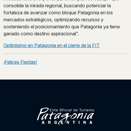
consolide la mirada regional, buscando potenciar la
fortaleza de avanzar como bloque Patagonia en los
mercados estratégicos, optimizando recursos y
sosteniendo el posicionamiento que Patagonia ya tiene
ganado como destino aspiracional”.
Post
Optimisimo en Patagonia en el cierre de la FIT
navigation
¡Felices Fiestas!