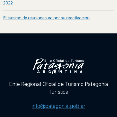
navigation
2022
El turismo de reuniones va por su reactivación
Ente Regional Oficial de Turismo Patagonia
Turística
info@patagonia.gob.ar