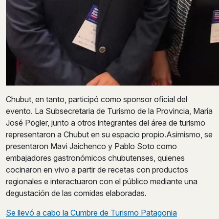
Chubut, en tanto, participó como sponsor oficial del
evento. La Subsecretaria de Turismo de la Provincia, María
José Pögler, junto a otros integrantes del área de turismo
representaron a Chubut en su espacio propio.Asimismo, se
presentaron Mavi Jaichenco y Pablo Soto como
embajadores gastronómicos chubutenses, quienes
cocinaron en vivo a partir de recetas con productos
regionales e interactuaron con el público mediante una
degustación de las comidas elaboradas.
Post
Se llevó a cabo la Cumbre de Turismo Patagonia