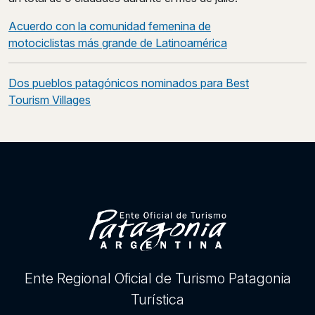
Post
Acuerdo con la comunidad femenina de
navigation
motociclistas más grande de Latinoamérica
Dos pueblos patagónicos nominados para Best
Tourism Villages
Ente Regional Oficial de Turismo Patagonia
Turística