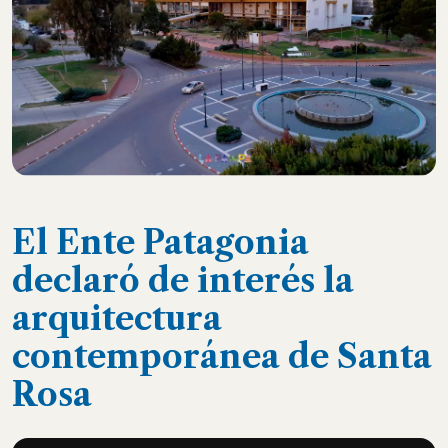
El Ente Patagonia
declaró de interés la
arquitectura
contemporánea de Santa
Rosa